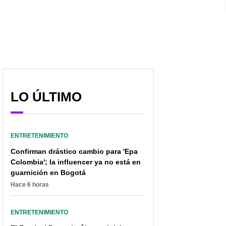
Alejandra Azcárate
dar a luz y revela cómo
lo hizo
LO ÚLTIMO
ENTRETENIMIENTO
Confirman drástico cambio para 'Epa
Colombia'; la influencer ya no está en
guarnición en Bogotá
Hace 6 horas
ENTRETENIMIENTO