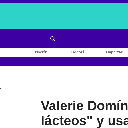
Es noticia:
Laura Valentina Lozano
Enel, Celsia y AES
Nación
Bogotá
Deportes
)
Valerie Domí
lácteos" y usa