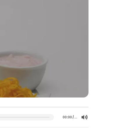
/
…
00:00