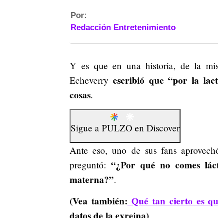
Por:
Redacción Entretenimiento
Y es que en una historia, de la mis
escribió que “por la lac
Echeverry
cosas
.
Sigue a
PULZO
en
Discover
Ante eso, uno de sus fans aprovech
“¿Por qué no comes láct
preguntó:
materna?”
.
(Vea también:
Qué tan cierto es q
datos de la exreina)