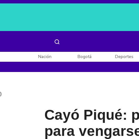
Es noticia:
Laura Valentina Lozano
Enel, Celsia y AES
Nación
Bogotá
Deportes
)
Cayó Piqué: p
para vengars