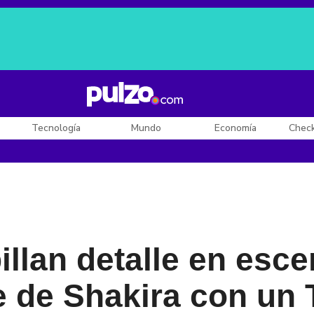
Posesión de De la Espriella
Diego Rueda
Dólar en Colombia
Tecnología
Mundo
Economía
Chec
illan detalle en esc
e de Shakira con un