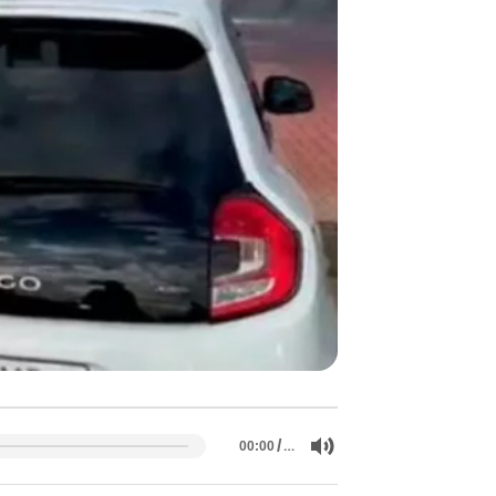
/
…
00:00