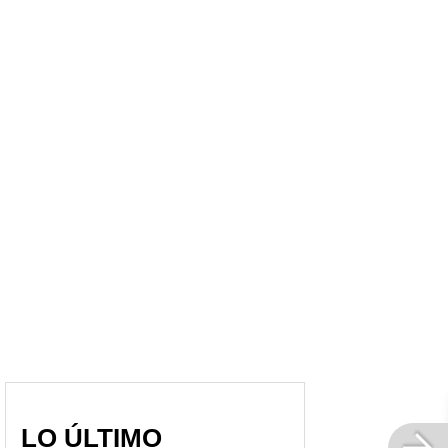
"A mí me lo han metido":
La Kings League de
Ana del Castillo y su
Piqué e Ibai arrasa con
dura confesión por
el clásico Real Madrid-
canción de Shakira
Barcelona en Internet
LO ÚLTIMO