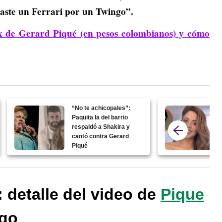
aste un Ferrari por un Twingo”.
ex de Gerard Piqué (en pesos colombianos) y cómo
“No te achicopales”:
Paquita la del barrio
respaldó a Shakira y
cantó contra Gerard
Piqué
 detalle del video de
Pique
ngo