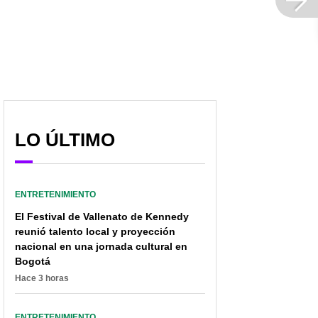
Rebeldía de Eminem en
[Video] Al estilo de la
espectáculo de Super
WWE, así fue la sorpresa
Bowl en NFL removió
de ‘La Roca’ en el Super
sentimientos y hasta
Bowl LVI
memes
LO ÚLTIMO
ENTRETENIMIENTO
El Festival de Vallenato de Kennedy
reunió talento local y proyección
nacional en una jornada cultural en
Bogotá
Hace 3 horas
ENTRETENIMIENTO