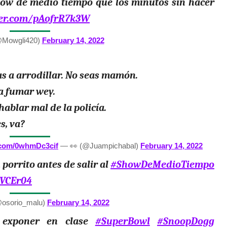
w de medio tiempo que los minutos sin hacer
tter.com/pAofrR7k3W
@Mowgli420)
February 14, 2022
as a arrodillar. No seas mamón.
a fumar wey.
ablar mal de la policía.
s, va?
r.com/0whmDc3cif
— 👀 (@Juampichabal)
February 14, 2022
 porrito antes de salir al
#ShowDeMedioTiempo
NVCEr04
@osorio_malu)
February 14, 2022
e exponer en clase
#SuperBowl
#SnoopDogg