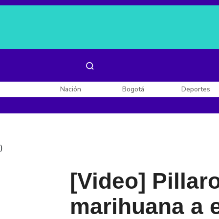
Es noticia:
Laura Valentina Lozano
Enel, Celsia y AES
Nación
Bogotá
Deportes
)
[Video] Pill
marihuana a 