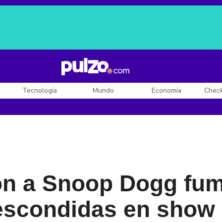
Posesión de De la Espriella
Diego Rueda
Dólar en Colombia
Tecnología
Mundo
Economía
Chec
aron a Snoop Dogg fu
escondidas en show 