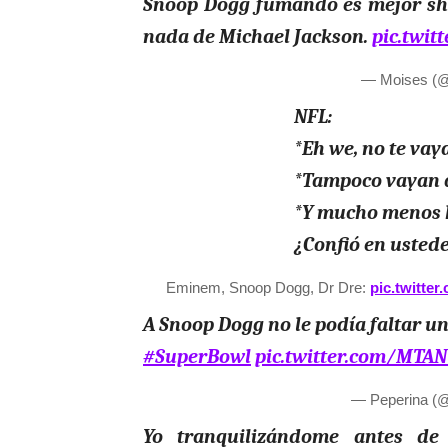
Snoop Dogg fumando es mejor sho
nada de Michael Jackson.
pic.twi
— Moises (
NFL:
*Eh we, no te vay
*Tampoco vayan 
*Y mucho menos h
¿Confió en ustede
Eminem, Snoop Dogg, Dr Dre:
pic.twitte
A Snoop Dogg no le podía faltar un
#SuperBowl
pic.twitter.com/MTA
— Peperina (
Yo tranquilizándome antes d