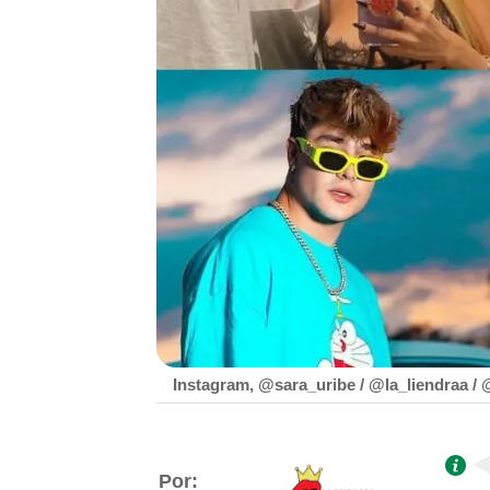
Instagram, @sara_uribe / @la_liendraa / 
Por: