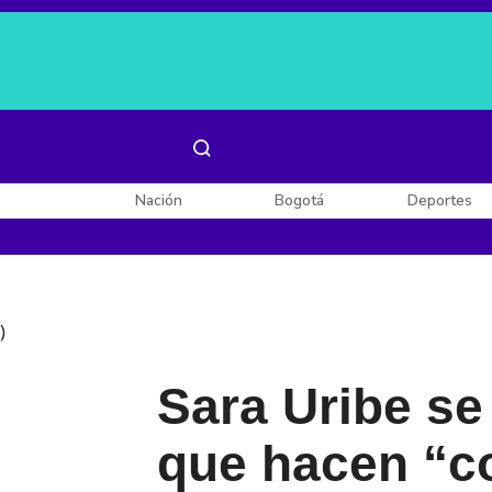
Es noticia:
Laura Valentina Lozano
Enel, Celsia y AES
Nación
Bogotá
Deportes
)
Sara Uribe se
que hacen “co