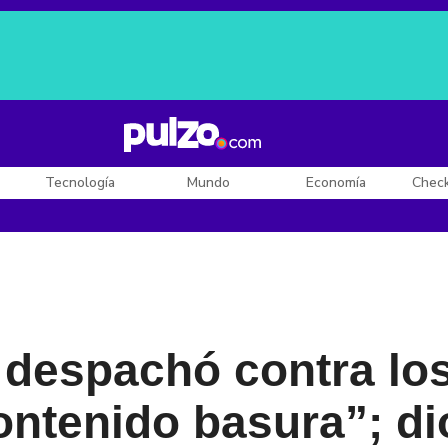
Posesión de De la Espriella
Diego Rueda
Dólar en Colombia
Tecnología
Mundo
Economía
Chec
 despachó contra los
ntenido basura”; di