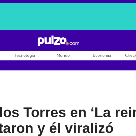
Posesión de De la Espriella
Diego Rueda
Dólar en Colombia
Tecnología
Mundo
Economía
Chec
os Torres en ‘La rein
aron y él viralizó