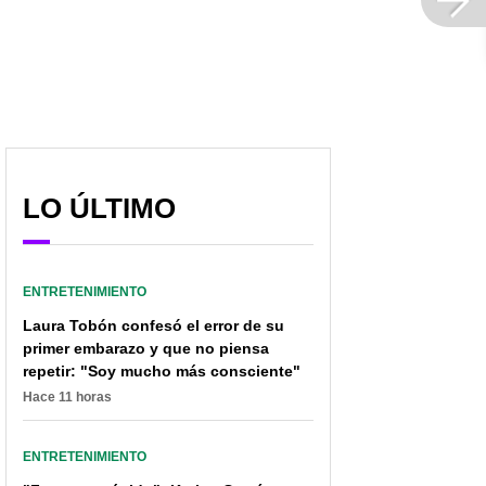
'Olímpico' y casi lo pone
que coquetee con
a perder a en el 'Desafío'
compañeras de Caracol
LO ÚLTIMO
ENTRETENIMIENTO
Laura Tobón confesó el error de su
primer embarazo y que no piensa
repetir: "Soy mucho más consciente"
Hace 11 horas
ENTRETENIMIENTO