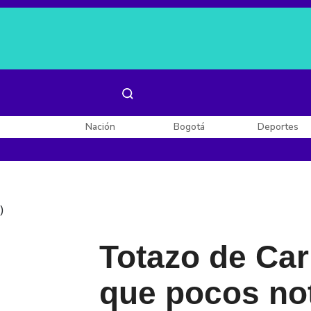
Es noticia:
Laura Valentina Lozano
Enel, Celsia y AES
Nación
Bogotá
Deportes
)
Totazo de Carl
que pocos not