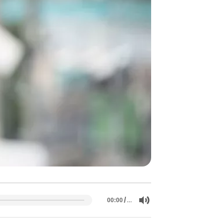
/
…
00:00