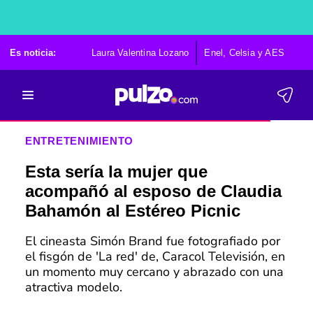
Es noticia:
Laura Valentina Lozano
Enel, Celsia y AES
Po
ENTRETENIMIENTO
Esta sería la mujer que
acompañó al esposo de Claudia
Bahamón al Estéreo Picnic
El cineasta Simón Brand fue fotografiado por
el fisgón de 'La red' de, Caracol Televisión, en
un momento muy cercano y abrazado con una
atractiva modelo.