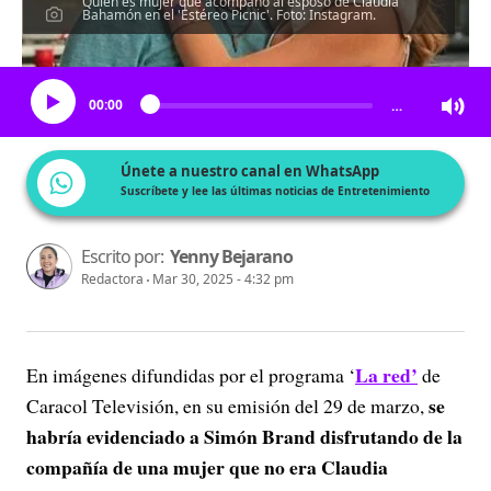
Quién es mujer que acompañó al esposo de Claudia
Bahamón en el 'Estéreo Picnic'. Foto: Instagram.
Escucha el artículo
00:00
…
Únete a nuestro canal en WhatsApp
Suscríbete y lee las últimas noticias de Entretenimiento
Escrito por:
Yenny Bejarano
Redactora
Mar 30, 2025 - 4:32 pm
La red’
En imágenes difundidas por el programa ‘
de
se
Caracol Televisión, en su emisión del 29 de marzo,
habría evidenciado a Simón Brand disfrutando de la
compañía de una mujer que no era Claudia