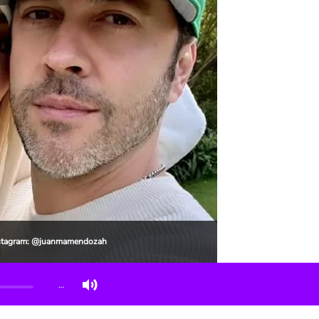
Instagram: @juanmamendozah
…