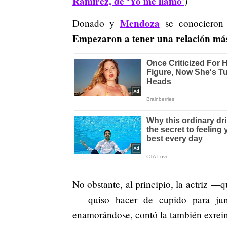
Ramírez, de ‘Yo me llamo’
)
Mendoza
Donado y
se conocieron
E
mpezaron a tener una relación más
No obstante, al principio, la actriz —
— quiso hacer de cupido para jun
enamorándose, contó la también exrein