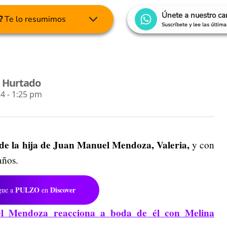
Únete a nuestro c
?
Te lo resumimos
Suscríbete y lee las últim
a Hurtado
4 - 1:25 pm
de la hija de Juan Manuel Mendoza, Valeria,
y con
años.
PULZO
Discover
gue a
en
 Mendoza reacciona a boda de él con Melina