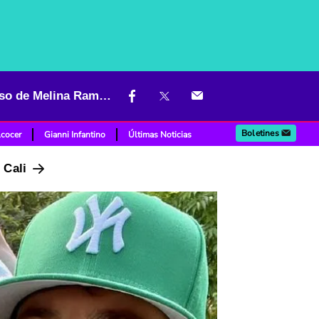
Quién es la mamá de la hija de Juan Manuel Mendoza, actor y esposo de Melina Ramírez
Boletines
lcocer
Gianni Infantino
Últimas Noticias
n Cali