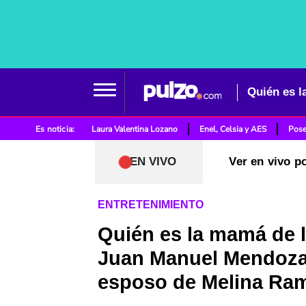
Es noticia:
Laura Valentina Lozano
Enel, Celsia y AES
Pose
EN VIVO
Ver en vivo p
ENTRETENIMIENTO
Quién es la mamá de l
Juan Manuel Mendoza,
esposo de Melina Ram