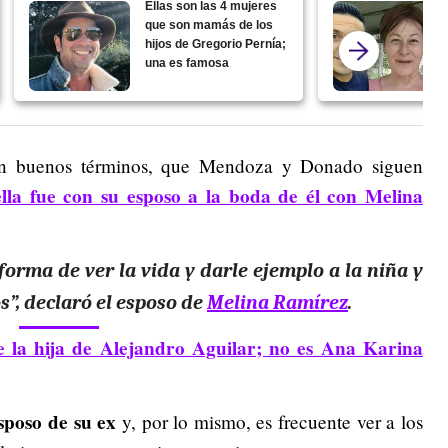
Ellas son las 4 mujeres
que son mamás de los
hijos de Gregorio Pernía;
una es famosa
tan buenos términos, que Mendoza y Donado siguen
ella fue con su esposo a la boda de él con Melina
orma de ver la vida y darle ejemplo a la niña y
”, declaró el esposo de
Melina Ramírez
.
 la hija de Alejandro Aguilar; no es Ana Karina
sposo de su ex
y, por lo mismo, es frecuente ver a los