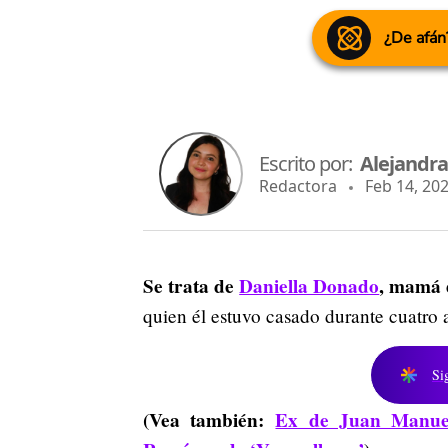
¿De afán
Escrito por:
Alejandr
Redactora
Feb 14, 202
Se trata de
Daniella Donado
, mamá 
quien él estuvo casado durante cuatro 
Si
(Vea también:
Ex de Juan Manuel