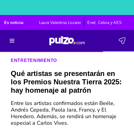
Es noticia:
Laura Valentina Lozano
Enel, Celsia y AES
Po
ENTRETENIMIENTO
Qué artistas se presentarán en
los Premios Nuestra Tierra 2025:
hay homenaje al patrón
Entre los artistas confirmados están Beéle,
Andrés Cepeda, Paola Jara, Francy, y El
Heredero. Además, se rendirá un homenaje
especial a Carlos Vives.