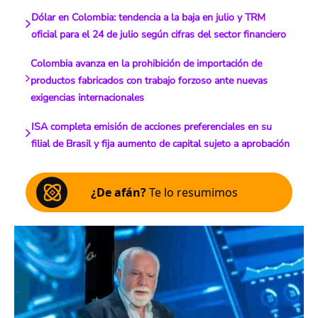
Dólar en Colombia: tendencia a la baja en julio y TRM
oficial para el 24 de julio según cifras del sector financiero
Colombia avanza en la prohibición de importación de
productos fabricados con trabajo forzoso ante nuevas
exigencias internacionales
ISA completa emisión de acciones preferenciales en su
filial de Brasil y fija aumento de capital sujeto a aprobación
¿De afán?
Te lo resumimos