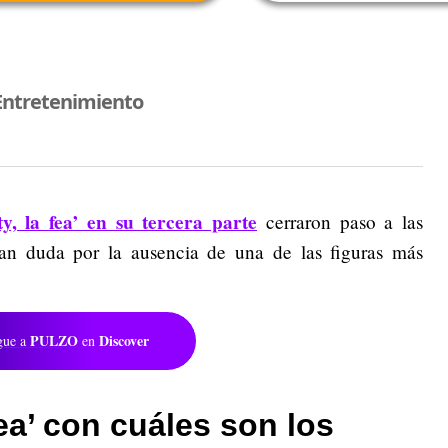
Entretenimiento
ty, la fea’ en su tercera parte
cerraron paso a las
ran duda por la ausencia de una de las figuras más
PULZO
Discover
gue a
en
fea’ con cuáles son los