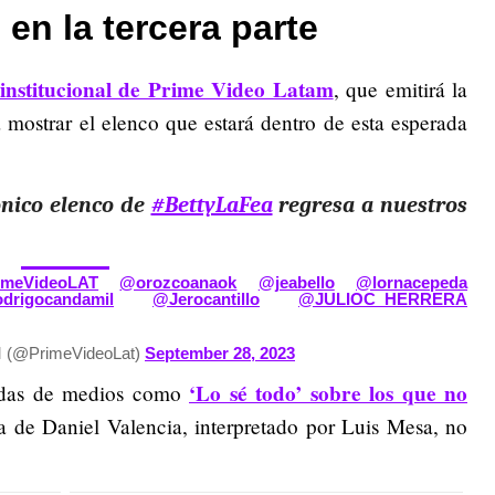
en la tercera parte
institucional de Prime Video Latam
, que emitirá la
mostrar el elenco que estará dentro de esta esperada
cónico elenco de
#BettyLaFea
regresa a nuestros
imeVideoLAT
@orozcoanaok
@jeabello
@lornacepeda
drigocandamil
@Jerocantillo
@JULIOC_HERRERA
 (@PrimeVideoLat)
September 28, 2023
‘Lo sé todo’ sobre los que no
adas de medios como
ia de Daniel Valencia, interpretado por Luis Mesa, no