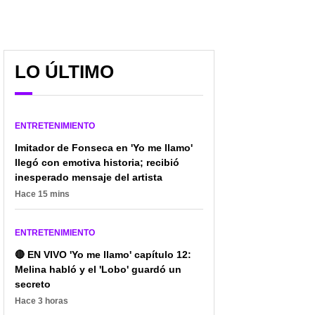
LO ÚLTIMO
ENTRETENIMIENTO
Imitador de Fonseca en 'Yo me llamo'
llegó con emotiva historia; recibió
inesperado mensaje del artista
Hace 15 mins
ENTRETENIMIENTO
🔴 EN VIVO 'Yo me llamo' capítulo 12:
Melina habló y el 'Lobo' guardó un
secreto
Hace 3 horas
[Video] ¿Mala mano de
Cuántos años tiene