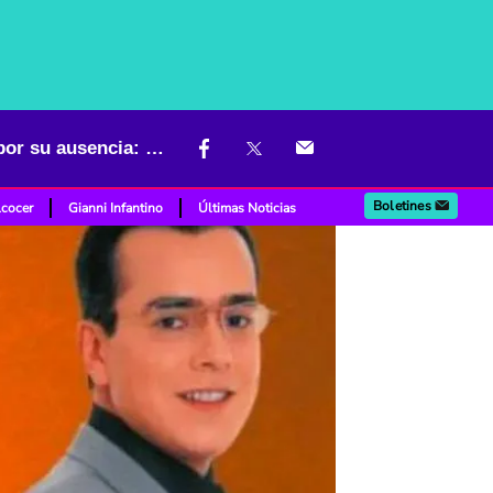
Borrado de 'Betty, la fea' (que muchos extrañaron) soltó bombazo por su ausencia: "Murió"
Boletines
lcocer
Gianni Infantino
Últimas Noticias