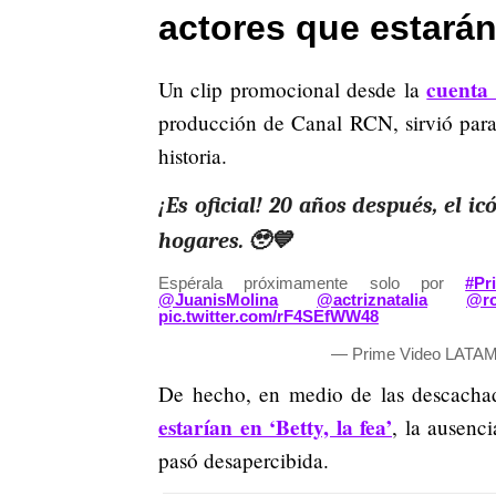
actores que estarán 
cuenta 
Un clip promocional desde la
producción de Canal RCN, sirvió para 
historia.
¡Es oficial! 20 años después, el i
hogares. 🥹💙
Espérala próximamente solo por
#Pr
@JuanisMolina
@actriznatalia
@ro
pic.twitter.com/rF4SEfWW48
— Prime Video LATAM
De hecho, en medio de las descach
estarían en ‘Betty, la fea’
, la ausenc
pasó desapercibida.