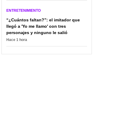
Clara Chía? Le tiran a
'Mario Calderón', de 'Yo
Gerard Piqué por su
soy Betty, la fea' y su
ENTRETENIMIENTO
físico: "Vean la lonjota"
radical cambio
“¿Cuántos faltan?”: el imitador que
llegó a 'Yo me llamo' con tres
personajes y ninguno le salió
Hace 1 hora