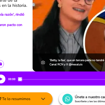
arte de la
en la historia.
a razón', rindió
earon pacto con
'Betty, la fea', que en tercera parte no tend
Canal RCN y X @mesaluis
00:00
Únete a nuestro c
?
Te lo resumimos
Suscríbete y lee las últim