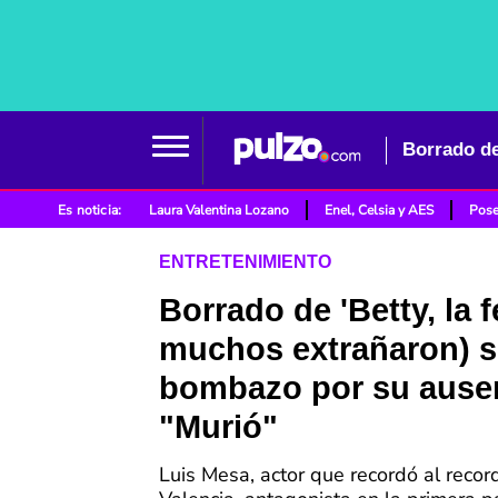
Es noticia:
Laura Valentina Lozano
Enel, Celsia y AES
Pose
ENTRETENIMIENTO
Borrado de 'Betty, la f
muchos extrañaron) s
bombazo por su ause
"Murió"
Luis Mesa, actor que recordó al reco