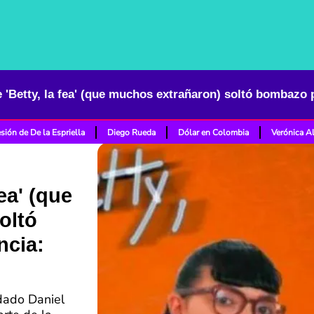
sión de De la Espriella
Diego Rueda
Dólar en Colombia
Verónica A
ea' (que
oltó
ncia:
rdado Daniel