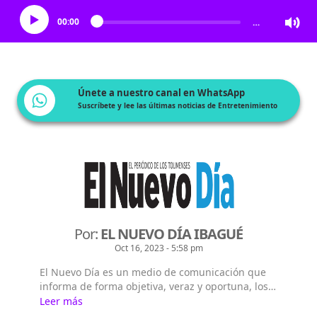
00:00
…
Únete a nuestro canal en WhatsApp
Suscríbete y lee las últimas noticias de Entretenimiento
Por:
EL NUEVO DÍA IBAGUÉ
Oct 16, 2023 - 5:58 pm
El Nuevo Día es un medio de comunicación que
informa de forma objetiva, veraz y oportuna, los
sucesos de actualidad en Ibagué, el Tolima,
Leer más
Colombia y el Mundo.