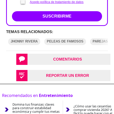
Acepto política de tratamiento de datos
SUSCRIBIRME
TEMAS RELACIONADOS:
JHONNY RIVERA
PELEAS DE FAMOSOS
PAREJAS DE
COMENTARIOS
REPORTAR UN ERROR
Recomendados en
Entretenimiento
Domina tus finanzas: claves
¿Cómo usar las cesantías 
para construir estabilidad
comprar vivienda 2026? As
económica y cumplir tus metas
fácil lo puede hacer con el