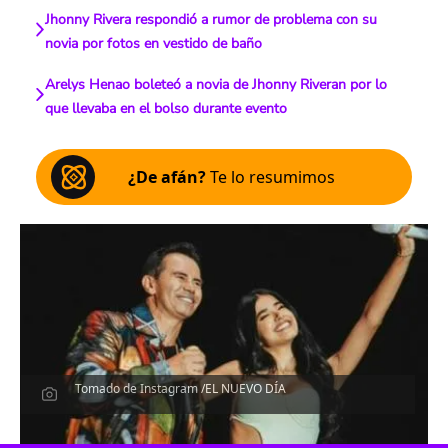
Jhonny Rivera respondió a rumor de problema con su
novia por fotos en vestido de baño
Arelys Henao boleteó a novia de Jhonny Riveran por lo
que llevaba en el bolso durante evento
¿De afán?
Te lo resumimos
Tomado de Instagram /EL NUEVO DÍA
Escucha el artículo