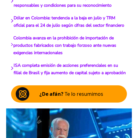
responsables y condiciones para su reconocimiento
Dólar en Colombia: tendencia a la baja en julio y TRM
oficial para el 24 de julio según cifras del sector financiero
Colombia avanza en la prohibición de importación de
productos fabricados con trabajo forzoso ante nuevas
exigencias internacionales
ISA completa emisión de acciones preferenciales en su
filial de Brasil y fija aumento de capital sujeto a aprobación
¿De afán?
Te lo resumimos