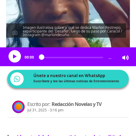
Imagen ilustrativa sobre a qué se dedica Marlon Restrepo,
exparticipante del 'Desafío', luego de su paso por Caracol /
Instagram @marlondesafio
Escucha el artículo
00:00
…
Únete a nuestro canal en WhatsApp
Suscríbete y lee las últimas noticias de Entretenimiento
Escrito por:
Redacción Novelas y TV
Jul 31, 2025 - 3:16 pm