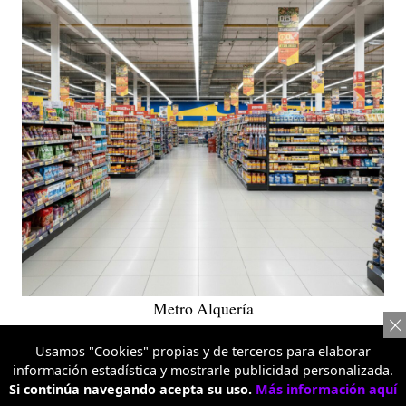
Metro Alquería
TEMAS RELACIONADOS:
Usamos "Cookies" propias y de terceros para elaborar
información estadística y mostrarle publicidad personalizada.
SUPERMERCADO
AHORRO
TIENDAS
BOGOTÁ
Si continúa navegando acepta su uso.
Más información aquí