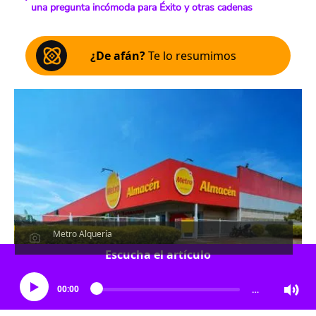
una pregunta incómoda para Éxito y otras cadenas
¿De afán?
Te lo resumimos
Metro Alquería
Escucha el artículo
00:00
…