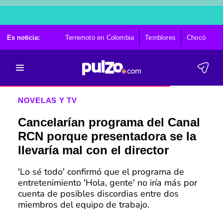
Es noticia:
Terremoto en Colombia
Temblores
Chocó
Ca
NOVELAS Y TV
Cancelarían programa del Canal
RCN porque presentadora se la
llevaría mal con el director
'Lo sé todo' confirmó que el programa de
entretenimiento 'Hola, gente' no iría más por
cuenta de posibles discordias entre dos
miembros del equipo de trabajo.