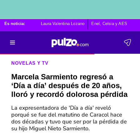
Es noticia:
Laura Valentina Lozano
Enel, Celsia y AES
Po
NOVELAS Y TV
Marcela Sarmiento regresó a
‘Día a día’ después de 20 años,
lloró y recordó dolorosa pérdida
La expresentadora de 'Día a día' reveló
porqué se fue del matutino de Caracol hace
dos décadas y tuvo que ser por la pérdida de
su hijo Miguel Nieto Sarmiento.