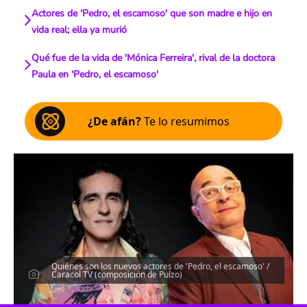
Actores de 'Pedro, el escamoso' que son madre e hijo en
vida real; ella ya murió
Qué fue de la vida de 'Mónica Ferreira', rival de la doctora
Paula en 'Pedro, el escamoso'
¿De afán?
Te lo resumimos
Quiénes son los nuevos actores de 'Pedro, el escamoso' /
Caracol TV (composición de Pulzo)
Escucha el artículo