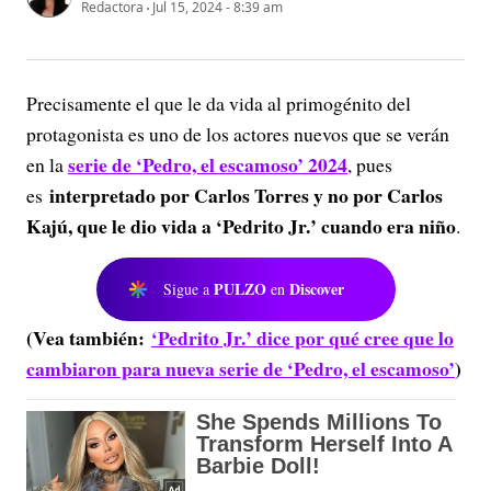
Redactora
Jul 15, 2024 - 8:39 am
Precisamente el que le da vida al primogénito del
protagonista es uno de los actores nuevos que se verán
serie de ‘Pedro, el escamoso’ 2024
en la
, pues
interpretado por Carlos Torres y no por Carlos
es
Kajú, que le dio vida a ‘Pedrito Jr.’ cuando era niño
.
PULZO
Discover
Sigue a
en
(Vea también:
‘Pedrito Jr.’ dice por qué cree que lo
cambiaron para nueva serie de ‘Pedro, el escamoso’
)