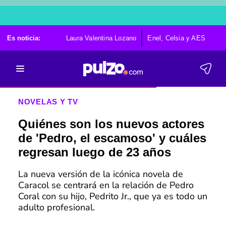
Es noticia:
Laura Valentina Lozano
Enel, Celsia y AES
Po
NOVELAS Y TV
Quiénes son los nuevos actores
de 'Pedro, el escamoso' y cuáles
regresan luego de 23 años
La nueva versión de la icónica novela de
Caracol se centrará en la relación de Pedro
Coral con su hijo, Pedrito Jr., que ya es todo un
adulto profesional.