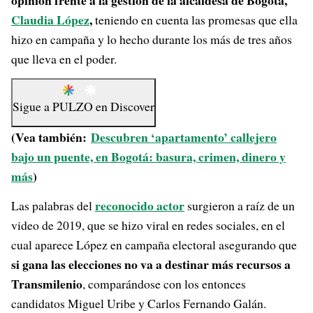
opinión frente a la gestión de la alcaldesa de Bogotá,
Claudia López
,
teniendo en cuenta las promesas que ella
hizo en campaña y lo hecho durante los más de tres años
que lleva en el poder.
Sigue a
PULZO
en
Discover
(Vea también:
Descubren ‘apartamento’ callejero
bajo un puente, en Bogotá: basura, crimen, dinero y
más
)
reconocido actor
Las palabras del
surgieron a raíz de un
video de 2019, que se hizo viral en redes sociales, en el
cual aparece López en campaña electoral asegurando que
si gana las elecciones no va a destinar más recursos a
Transmilenio
, comparándose con los entonces
candidatos Miguel Uribe y Carlos Fernando Galán.