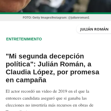
FOTO:
Getty Images/Instagram: @julianroman1
JULIÁN ROMÁN
ENTRETENIMIENTO
"Mi segunda decepción
política": Julián Román, a
Claudia López, por promesa
en campaña
El actor recordó un video de 2019 en el que la
entonces candidata aseguró que si ganaba las
elecciones no invertiría más recursos en obras de