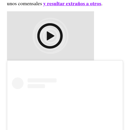
y resultar extraños a otros
unos comensales
.