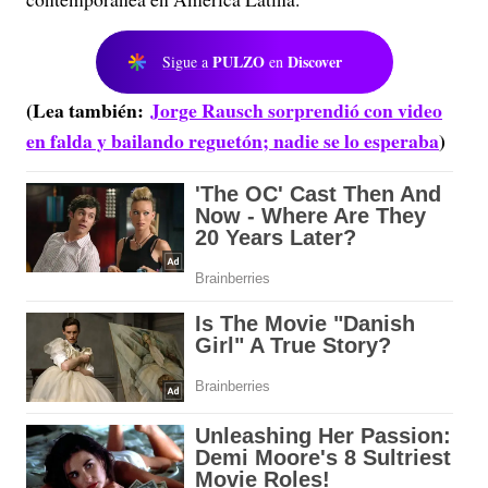
PULZO
Discover
Sigue a
en
(Lea también:
Jorge Rausch sorprendió con video
en falda y bailando reguetón; nadie se lo esperaba
)