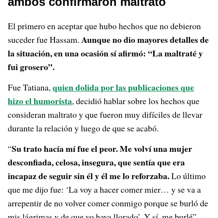
ambos confirmaron maltrato
El primero en aceptar que hubo hechos que no debieron
Aunque no dio mayores detalles de
suceder fue Hassam.
la situación, en una ocasión sí afirmó: “La maltraté y
fui grosero”.
quien dolida por las publicaciones que
Fue Tatiana,
hizo el humorista
, decidió hablar sobre los hechos que
consideran maltrato y que fueron muy difíciles de llevar
durante la relación y luego de que se acabó.
Su trato hacía mí fue el peor. Me volví una mujer
“
desconfiada, celosa, insegura, que sentía que era
incapaz de seguir sin él y él me lo reforzaba.
Lo último
que me dijo fue: ‘La voy a hacer comer mier… y se va a
arrepentir de no volver comer conmigo porque se burló de
mis lágrimas y de que yo haya llorado’. Y sí, me burlé”,