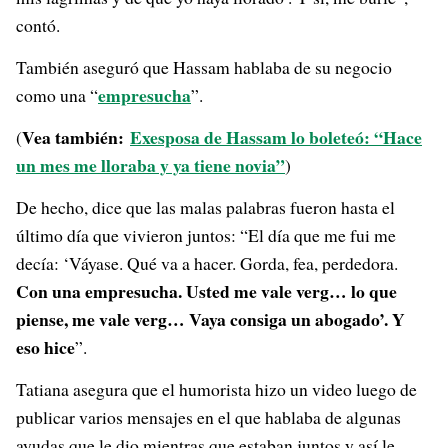
contó.
También aseguró que Hassam hablaba de su negocio
empresucha
como una “
”.
Vea también:
Exesposa de Hassam lo boleteó: “Hace
(
un mes me lloraba y ya tiene novia”
)
De hecho, dice que las malas palabras fueron hasta el
último día que vivieron juntos: “El día que me fui me
decía: ‘Váyase. Qué va a hacer. Gorda, fea, perdedora.
Con una empresucha. Usted me vale verg… lo que
piense, me vale verg… Vaya consiga un abogado’. Y
eso hice
”.
Tatiana asegura que el humorista hizo un video luego de
publicar varios mensajes en el que hablaba de algunas
ayudas que le dio mientras que estaban juntos y así le