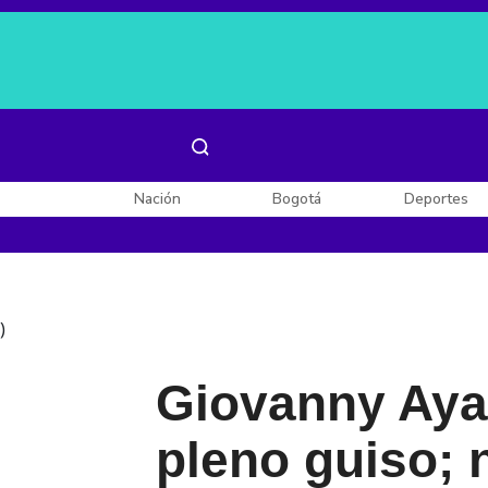
Es noticia:
Laura Valentina Lozano
Enel, Celsia y AES
Nación
Bogotá
Deportes
)
Giovanny Ayal
pleno guiso; n