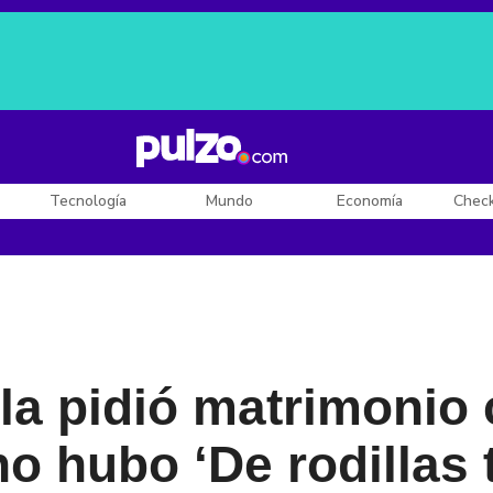
Posesión de De la Espriella
Diego Rueda
Dólar en Colombia
Tecnología
Mundo
Economía
Chec
a pidió matrimonio 
o hubo ‘De rodillas 