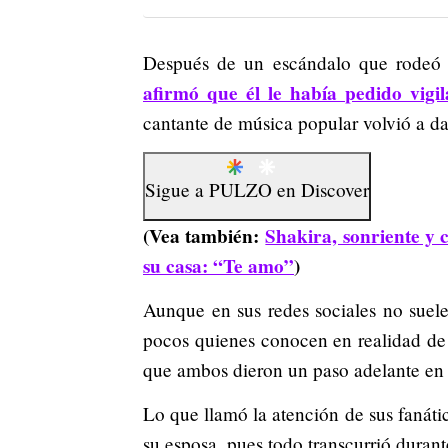
Después de un escándalo que rode
afirmó que él le había pedido vigi
cantante de música popular volvió a d
Sigue a
PULZO
en
Discover
(Vea también:
Shakira, sonriente y 
su casa: “Te amo”
)
Aunque en sus redes sociales no suel
pocos quienes conocen en realidad de q
que ambos dieron un paso adelante en 
Lo que llamó la atención de sus fanátic
su esposa, pues todo transcurrió duran