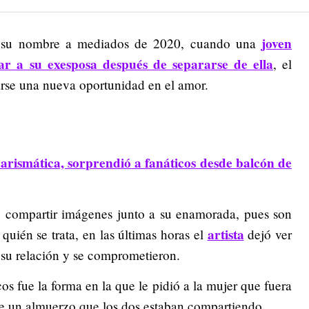
joven
ó su nombre a mediados de 2020, cuando una
lar a su exesposa después de separarse de ella
, el
arse una nueva oportunidad en el amor.
carismática, sorprendió a fanáticos desde balcón de
e compartir imágenes junto a su enamorada, pues son
artista
uién se trata, en las últimas horas el
dejó ver
su relación y se comprometieron.
os fue la forma en la que le pidió a la mujer que fuera
te un almuerzo que los dos estaban compartiendo.