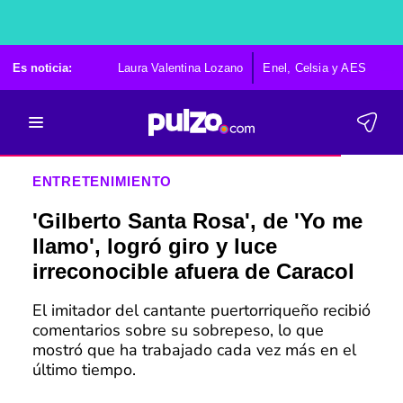
Es noticia:
Laura Valentina Lozano
Enel, Celsia y AES
Po
ENTRETENIMIENTO
'Gilberto Santa Rosa', de 'Yo me
llamo', logró giro y luce
irreconocible afuera de Caracol
El imitador del cantante puertorriqueño recibió
comentarios sobre su sobrepeso, lo que
mostró que ha trabajado cada vez más en el
último tiempo.