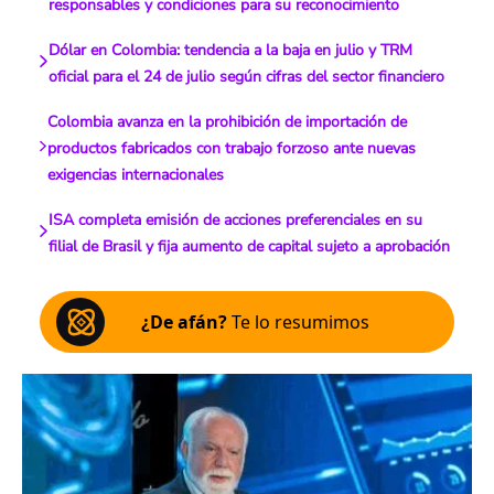
responsables y condiciones para su reconocimiento
Dólar en Colombia: tendencia a la baja en julio y TRM
oficial para el 24 de julio según cifras del sector financiero
Colombia avanza en la prohibición de importación de
productos fabricados con trabajo forzoso ante nuevas
exigencias internacionales
ISA completa emisión de acciones preferenciales en su
filial de Brasil y fija aumento de capital sujeto a aprobación
¿De afán?
Te lo resumimos