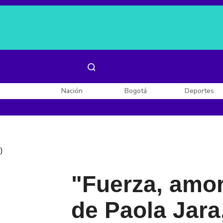
Es noticia:
Laura Valentina Lozano
Enel, Celsia y AES
Nación
Bogotá
Deportes
)
"Fuerza, amor
de Paola Jara