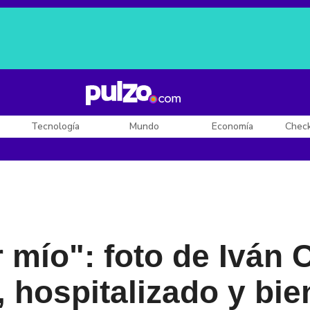
Posesión de De la Espriella
Diego Rueda
Dólar en Colombia
Tecnología
Mundo
Economía
Chec
 mío": foto de Iván 
, hospitalizado y bi