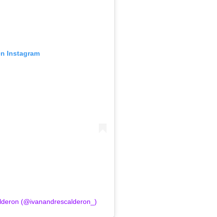
en Instagram
alderon (@ivanandrescalderon_)