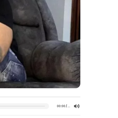
/
…
00:00