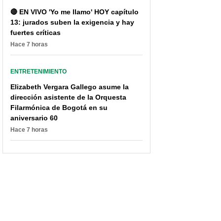
🔴 EN VIVO 'Yo me llamo' HOY capítulo
13: jurados suben la exigencia y hay
fuertes críticas
Hace 7 horas
Hija de Petro dice qué le
Hijo de Iván Calderón
pregunta el presidente a
habla de su papá; el ex
sus pretendientes y si
de Paola Jara sigue “en
ENTRETENIMIENTO
los investiga
UCI”
Elizabeth Vergara Gallego asume la
dirección asistente de la Orquesta
Filarmónica de Bogotá en su
aniversario 60
Hace 7 horas