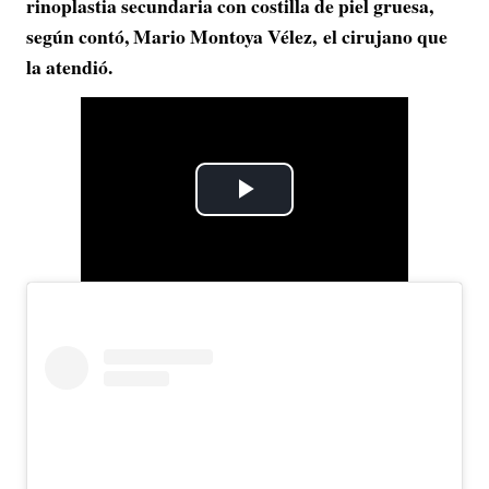
rinoplastia secundaria con costilla de piel gruesa,
según contó, Mario Montoya Vélez, el cirujano que
la atendió.
P
l
a
y
V
i