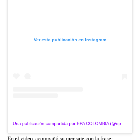
d
e
o
Ver esta publicación en Instagram
Una publicación compartida por EPA COLOMBIA (@epa_colombia)
En el video, acompañó su mensaje con la frase: