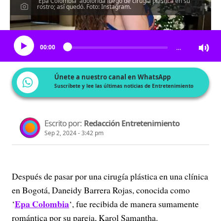
'Epa Colombia' adolorida luego de cirugía plástica en su
rostro; así quedó. Foto: Instagram.
Escucha el artículo
00:00
…
Únete a nuestro canal en WhatsApp
Suscríbete y lee las últimas noticias de Entretenimiento
Escrito por:
Redacción Entretenimiento
Sep 2, 2024 - 3:42 pm
Después de pasar por una cirugía plástica en una clínica
en Bogotá, Daneidy Barrera Rojas, conocida como
Epa Colombia
‘
‘, fue recibida de manera sumamente
romántica por su pareja, Karol Samantha.