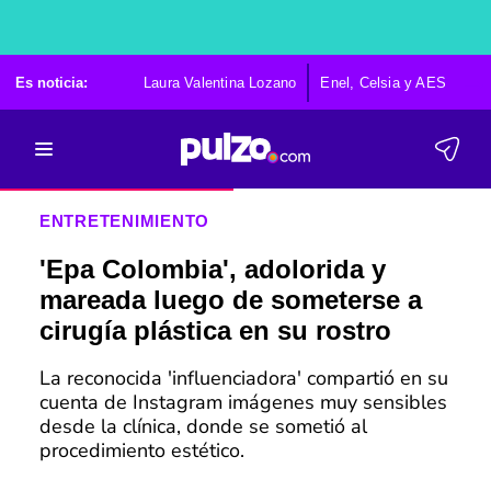
Es noticia:
Laura Valentina Lozano
Enel, Celsia y AES
Po
ENTRETENIMIENTO
'Epa Colombia', adolorida y
mareada luego de someterse a
cirugía plástica en su rostro
La reconocida 'influenciadora' compartió en su
cuenta de Instagram imágenes muy sensibles
desde la clínica, donde se sometió al
procedimiento estético.