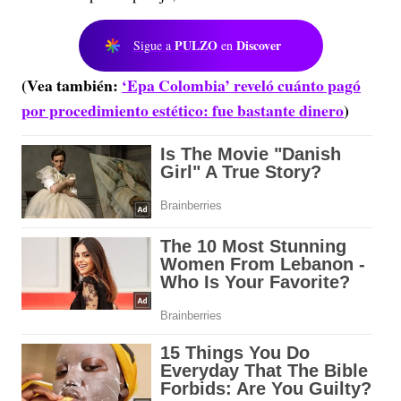
PULZO
Discover
Sigue a
en
(Vea también:
‘Epa Colombia’ reveló cuánto pagó
por procedimiento estético: fue bastante dinero
)