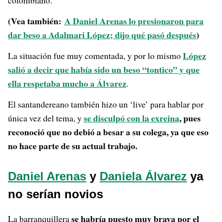
colombiano.
(Vea también:
A Daniel Arenas lo presionaron para
dar beso a Adalmari López; dijo qué pasó después
)
López
La situación fue muy comentada, y por lo mismo
salió a decir que había sido un beso “tontico” y que
ella respetaba mucho a Álvarez
.
El santandereano también hizo un ‘live’ para hablar por
se disculpó con la exreina
, pues
única vez del tema, y
reconoció que no debió a besar a su colega, ya que eso
no hace parte de su actual trabajo.
Daniel Arenas
y
Daniela Álvarez
ya
no serían novios
se habría puesto muy brava por el
La barranquillera