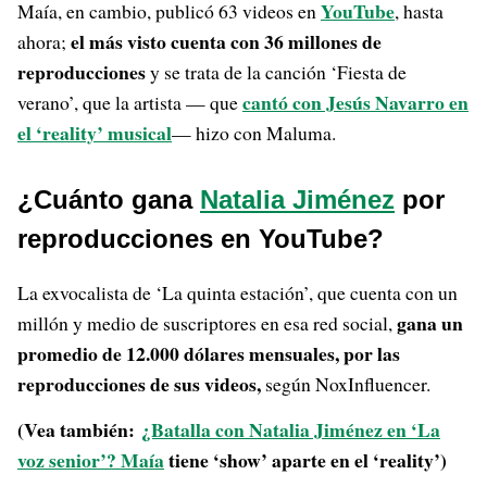
YouTube
Maía, en cambio, publicó 63 videos en
, hasta
el más visto cuenta con 36 millones de
ahora;
reproducciones
y se trata de la canción ‘Fiesta de
cantó con Jesús Navarro en
verano’, que la artista — que
el ‘reality’ musical
— hizo con Maluma.
¿Cuánto gana
Natalia Jiménez
por
reproducciones en YouTube?
La exvocalista de ‘La quinta estación’, que cuenta con un
gana un
millón y medio de suscriptores en esa red social,
promedio de 12.000 dólares mensuales, por las
reproducciones de sus videos,
según NoxInfluencer.
(Vea también:
¿Batalla con Natalia Jiménez en ‘La
voz senior’?
Maía
tiene ‘show’ aparte en el ‘reality’)