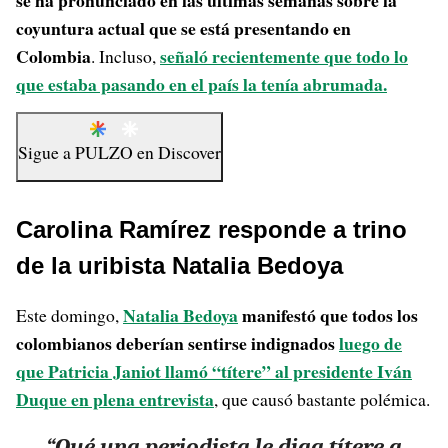
se ha pronunciado en las últimas semanas sobre la
coyuntura actual que se está presentando en
Colombia
señaló recientemente que todo lo
. Incluso,
que estaba pasando en el país la tenía abrumada.
Sigue a
PULZO
en
Discover
Carolina Ramírez responde a trino
de la uribista Natalia Bedoya
Natalia Bedoya
manifestó que todos los
Este domingo,
colombianos deberían sentirse indignados
luego de
que Patricia Janiot llamó “títere” al presidente Iván
Duque en plena entrevista
, que causó bastante polémica.
“Qué una periodista le diga títere a