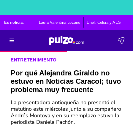
Es noticia:
Laura Valentina Lozano
Enel, Celsia y AES
Po
ENTRETENIMIENTO
Por qué Alejandra Giraldo no
estuvo en Noticias Caracol; tuvo
problema muy frecuente
La presentadora antioqueña no presentó el
matutino este miércoles junto a su compañero
Andrés Montoya y en su reemplazo estuvo la
periodista Daniela Pachón.