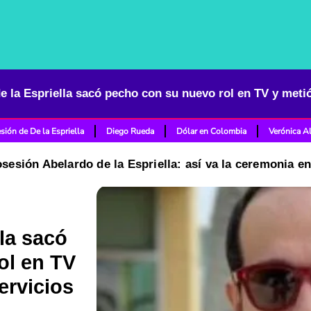
sión de De la Espriella
Diego Rueda
Dólar en Colombia
Verónica A
osesión Abelardo de la Espriella: así va la ceremonia e
la sacó
ol en TV
ervicios