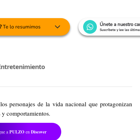
Únete a nuestro c
?
Te lo resumimos
Suscríbete y lee las últim
Entretenimiento
os personajes de la vida nacional que protagonizan
s y comportamientos.
PULZO
Discover
gue a
en