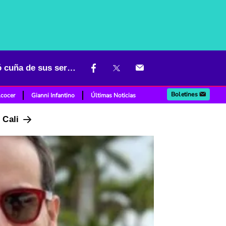
Abelardo de la Espriella sacó pecho con su nuevo rol en TV y metió cuña de sus servicios
Boletines
lcocer
Gianni Infantino
Últimas Noticias
n Cali