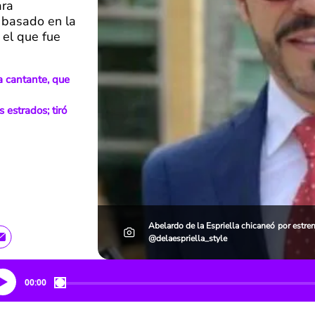
ara
 basado en la
 el que fue
a cantante, que
 estrados; tiró
Abelardo de la Espriella chicaneó por estre
@delaespriella_style
00:00