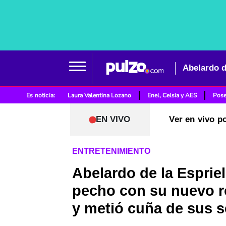
Es noticia:
Laura Valentina Lozano
Enel, Celsia y AES
Pose
EN VIVO
Ver en vivo p
ENTRETENIMIENTO
Abelardo de la Espriel
pecho con su nuevo r
y metió cuña de sus s