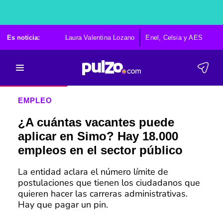
Es noticia:
Laura Valentina Lozano
Enel, Celsia y AES
Po
EMPLEO
¿A cuántas vacantes puede
aplicar en Simo? Hay 18.000
empleos en el sector público
La entidad aclara el número límite de
postulaciones que tienen los ciudadanos que
quieren hacer las carreras administrativas.
Hay que pagar un pin.