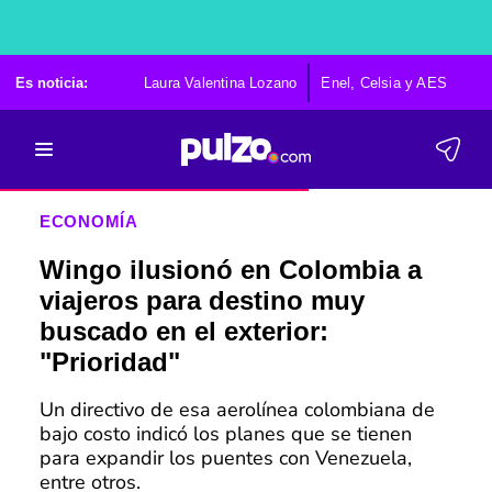
Es noticia:
Laura Valentina Lozano
Enel, Celsia y AES
Po
ECONOMÍA
Wingo ilusionó en Colombia a
viajeros para destino muy
buscado en el exterior:
"Prioridad"
Un directivo de esa aerolínea colombiana de
bajo costo indicó los planes que se tienen
para expandir los puentes con Venezuela,
entre otros.