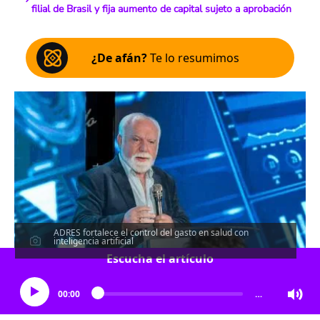
filial de Brasil y fija aumento de capital sujeto a aprobación
¿De afán?
Te lo resumimos
ADRES fortalece el control del gasto en salud con
inteligencia artificial
Escucha el artículo
00:00
…