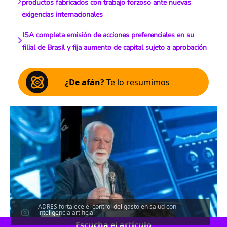
productos fabricados con trabajo forzoso ante nuevas
exigencias internacionales
ISA completa emisión de acciones preferenciales en su
filial de Brasil y fija aumento de capital sujeto a aprobación
¿De afán?
Te lo resumimos
ADRES fortalece el control del gasto en salud con
inteligencia artificial
Escucha el artículo