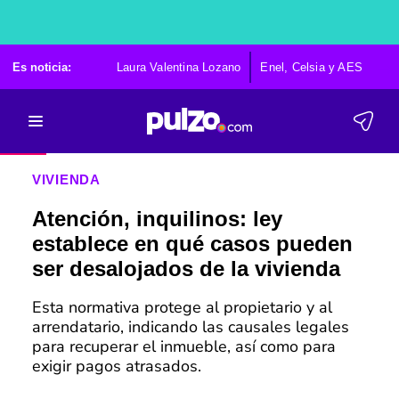
Es noticia:
Laura Valentina Lozano
Enel, Celsia y AES
Po
VIVIENDA
Atención, inquilinos: ley
establece en qué casos pueden
ser desalojados de la vivienda
Esta normativa protege al propietario y al
arrendatario, indicando las causales legales
para recuperar el inmueble, así como para
exigir pagos atrasados.