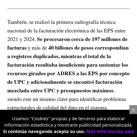
También, se realizó la primera radiografía técnica
nacional de la facturación electrónica de las EPS entre
Se procesaron cerca de 197 millones de
2021 y 2024.
facturas
40 billones de pesos correspondían
y más de
a registros duplicados, mientras el total de la
facturación resultaba insuficiente para sustentar los
recursos girados por ADRES a las EPS por concepto
de UPC y adicionalmente se encontró facturación
mezclada entre UPC y presupuestos máximos
,
siendo este un insumo clave para identificar problemas
estructurales de calidad del dato en el sistema.
Usamos "Cookies" propias y de terceros para elaborar
Sala de
Finalmente, en esa gestión se destaca la
información estadística y mostrarle publicidad personalizada.
inteligencia
de la ADRES, una herramienta digital
Si continúa navegando acepta su uso.
Más información aquí