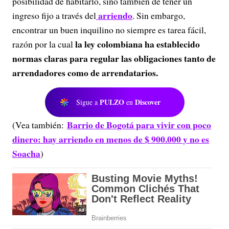
posibilidad de habitarlo, sino también de tener un
arriendo
ingreso fijo a través del
. Sin embargo,
encontrar un buen inquilino no siempre es tarea fácil,
la ley colombiana ha establecido
razón por la cual
normas claras para regular las obligaciones tanto de
arrendadores como de arrendatarios.
PULZO
Discover
Sigue a
en
Barrio de Bogotá para vivir con poco
(Vea también:
dinero: hay arriendo en menos de $ 900.000 y no es
Soacha
)