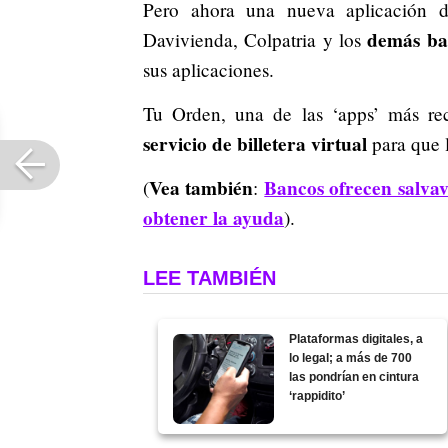
Pero ahora una nueva aplicación 
demás ban
Davivienda, Colpatria y los
sus aplicaciones.
Tu Orden, una de las ‘apps’ más rec
servicio de billetera virtual
para que l
Vea también
Bancos ofrecen salvav
(
:
obtener la ayuda
).
LEE TAMBIÉN
Plataformas digitales, a
lo legal; a más de 700
las pondrían en cintura
‘rappidito’