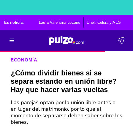
Es noticia:
Laura Valentina Lozano
Enel, Celsia y AES
Po
ECONOMÍA
¿Cómo dividir bienes si se
separa estando en unión libre?
Hay que hacer varias vueltas
Las parejas optan por la unión libre antes o
en lugar del matrimonio, por lo que al
momento de separarse deben saber sobre los
bienes.