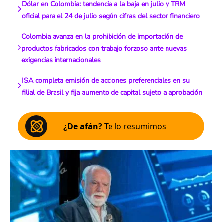
Dólar en Colombia: tendencia a la baja en julio y TRM
oficial para el 24 de julio según cifras del sector financiero
Colombia avanza en la prohibición de importación de
productos fabricados con trabajo forzoso ante nuevas
exigencias internacionales
ISA completa emisión de acciones preferenciales en su
filial de Brasil y fija aumento de capital sujeto a aprobación
¿De afán?
Te lo resumimos