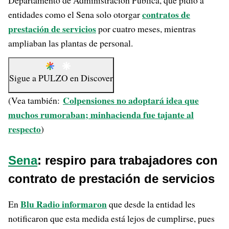
Departamento de Administración Pública, que pidió a
contratos de
entidades como el Sena solo otorgar
prestación de servicios
por cuatro meses, mientras
ampliaban las plantas de personal.
Sigue a
PULZO
en
Discover
Colpensiones no adoptará idea que
(Vea también:
muchos rumoraban; minhacienda fue tajante al
respecto
)
Sena
: respiro para trabajadores con
contrato de prestación de servicios
Blu Radio informaron
En
que desde la entidad les
notificaron que esta medida está lejos de cumplirse, pues