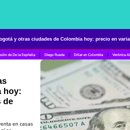
ogotá y otras ciudades de Colombia hoy: precio en vari
sión de De la Espriella
Diego Rueda
Dólar en Colombia
Verónica A
as
 hoy:
s de
venta en casas