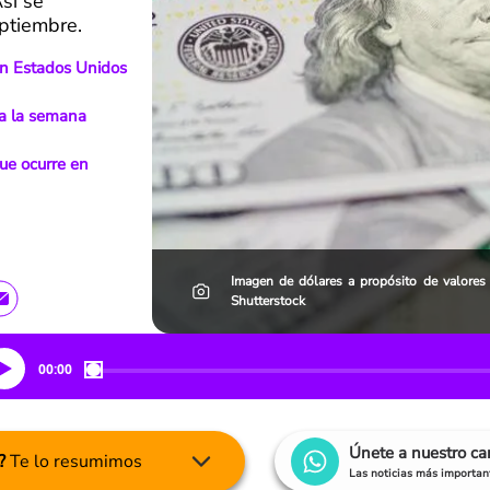
sí se
eptiembre.
en Estados Unidos
 a la semana
que ocurre en
Imagen de dólares a propósito de valores
Shutterstock
00:00
Únete a nuestro c
?
Te lo resumimos
Las noticias más important