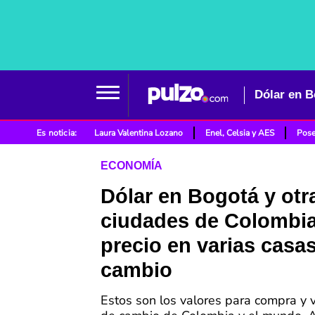
Dólar en B
Es noticia:
Laura Valentina Lozano
Enel, Celsia y AES
Pose
ECONOMÍA
Dólar en Bogotá y otr
ciudades de Colombia
precio en varias casa
cambio
Estos son los valores para compra y 