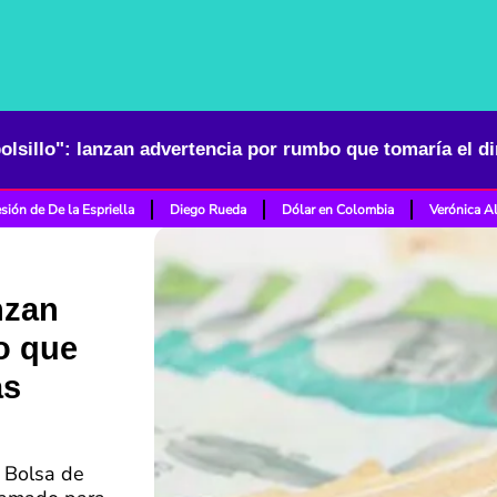
sión de De la Espriella
Diego Rueda
Dólar en Colombia
Verónica A
nzan
o que
as
 Bolsa de