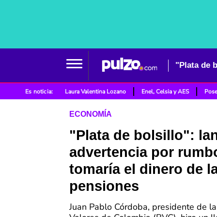
Es noticia:
Laura Valentina Lozano
Enel, Celsia y AES
Pose
ECONOMÍA
"Plata de bolsillo": la
advertencia por rumb
tomaría el dinero de l
pensiones
Juan Pablo Córdoba, presidente de la