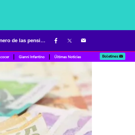
"Plata de bolsillo": lanzan advertencia por rumbo que tomaría el dinero de las pensiones
Boletines
lcocer
Gianni Infantino
Últimas Noticias