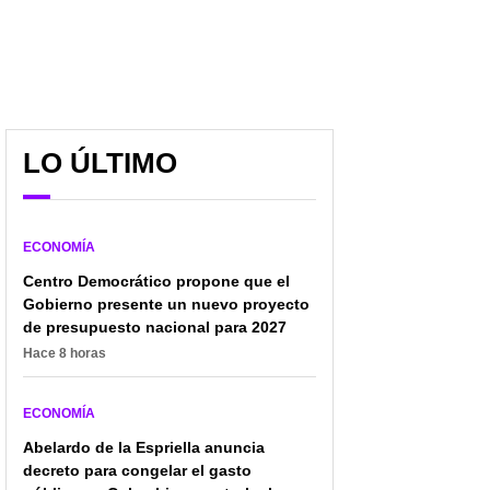
LO ÚLTIMO
ECONOMÍA
Centro Democrático propone que el
Gobierno presente un nuevo proyecto
Pensión Bienestar:
Los 3 dolores de cabeza
de presupuesto nacional para 2027
¿Dónde recoger la
(financieros) que
tarjeta si no la recibiste
padecen los
Hace 8 horas
a tiempo?
colombianos en la
actualidad
ECONOMÍA
Abelardo de la Espriella anuncia
decreto para congelar el gasto