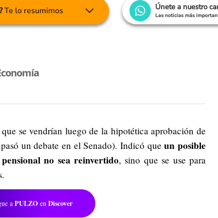
Únete a nuestro c
?
Te lo resumimos
Las noticias más important
Economía
 que se vendrían luego de la hipotética aprobación de
un posible
pasó un debate en el Senado). Indicó que
pensional no sea reinvertido
, sino que se use para
s.
PULZO
Discover
gue a
en