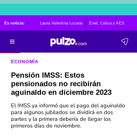
Es noticia:
Laura Valentina Lozano
Enel, Celsia y AES
Po
ECONOMÍA
Pensión IMSS: Estos
pensionados no recibirán
aguinaldo en diciembre 2023
El IMSS ya informó que el pago del aguinaldo
para algunos jubilados se dividirá en dos
partes y la primera debería de llegar los
primeros días de noviembre.