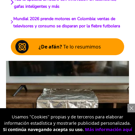
gafas inteligentes y más
Mundial 2026 prende motores en Colombia: ventas de
televisores y consumo se disparan por la fiebre futbolera
¿De afán?
Te lo resumimos
Usamos "Cookies" propias y de terceros para elaborar
Imagen de referencia / IA de Google
información estadística y mostrarle publicidad personalizada.
Si continúa navegando acepta su uso.
Más información aquí
Escucha el artículo