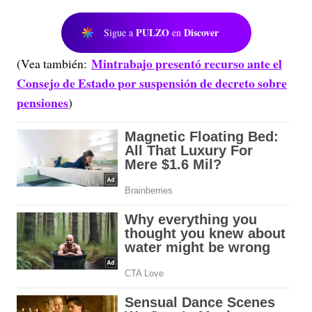
PULZO
Discover
Sigue a
en
Mintrabajo presentó recurso ante el
(Vea también:
Consejo de Estado por suspensión de decreto sobre
pensiones
)