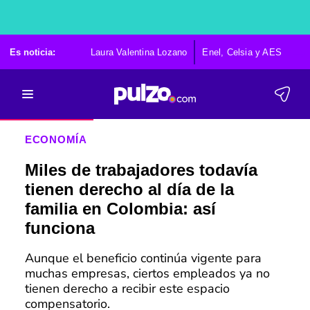
Es noticia:
Laura Valentina Lozano
Enel, Celsia y AES
Po
ECONOMÍA
Miles de trabajadores todavía
tienen derecho al día de la
familia en Colombia: así
funciona
Aunque el beneficio continúa vigente para
muchas empresas, ciertos empleados ya no
tienen derecho a recibir este espacio
compensatorio.