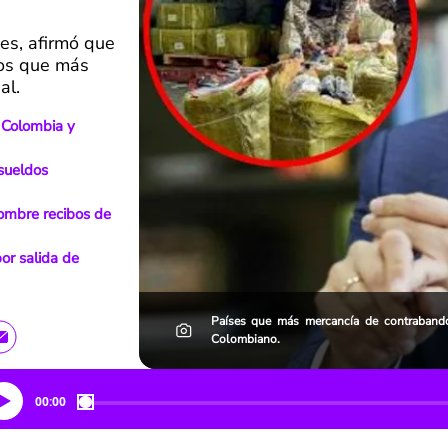
yes, afirmó que
los que más
al.
 Colombia y
 sueldos
ombre recibos de
or salida de
Países que más mercancía de contrabando
Colombiano.
00:00