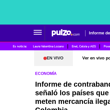
Informe de
Es noticia:
Laura Valentina Lozano
Enel, Celsia y AES
Pose
EN VIVO
Ver en vivo p
ECONOMÍA
Informe de contraban
señaló los países qu
meten mercancía ilega