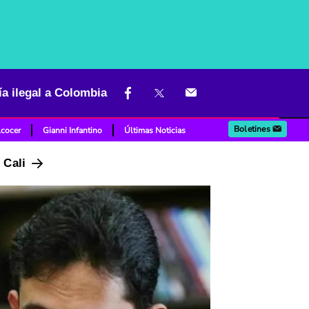
a ilegal a Colombia
Boletines
lcocer
Gianni Infantino
Últimas Noticias
n Cali