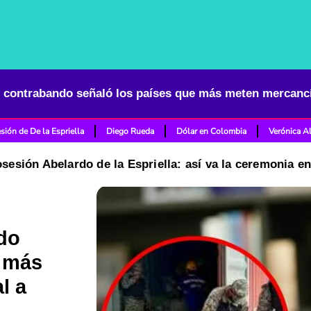
 contrabando señaló los países que más meten mercancí
sión de De la Espriella
Diego Rueda
Dólar en Colombia
Verónica A
osesión Abelardo de la Espriella: así va la ceremonia e
do
e más
l a