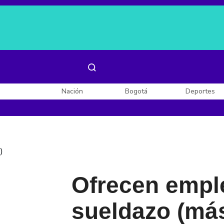
Es noticia:
Laura Valentina Lozano
Enel, Celsia y AES
Nación
Bogotá
Deportes
)
Ofrecen empl
sueldazo (más