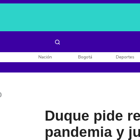
Es noticia:
Laura Valentina Lozano
Enel, Celsia y AES
Nación
Bogotá
Deportes
)
Duque pide re
pandemia y j