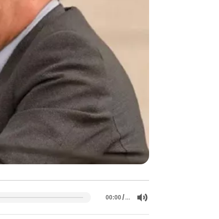
/
…
00:00