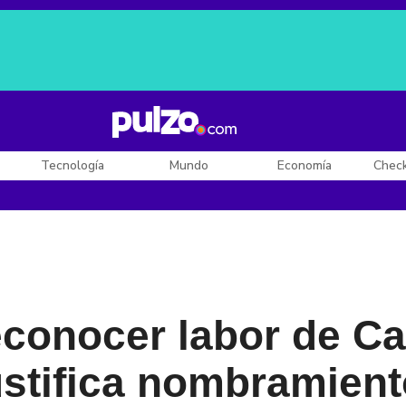
Posesión de De la Espriella
Diego Rueda
Dólar en Colombia
Tecnología
Mundo
Economía
Chec
conocer labor de Ca
ustifica nombramien