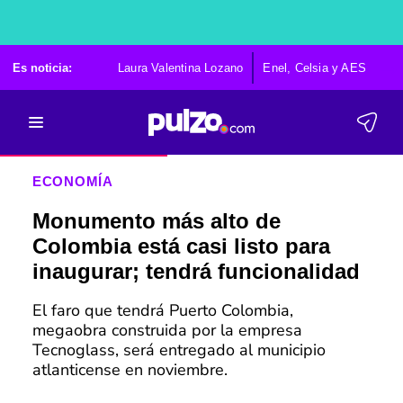
Es noticia:
Laura Valentina Lozano
Enel, Celsia y AES
Po
ECONOMÍA
Monumento más alto de
Colombia está casi listo para
inaugurar; tendrá funcionalidad
El faro que tendrá Puerto Colombia,
megaobra construida por la empresa
Tecnoglass, será entregado al municipio
atlanticense en noviembre.