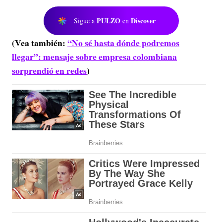
PULZO
Discover
Sigue a
en
(Vea también:
“No sé hasta dónde podremos
llegar”: mensaje sobre empresa colombiana
sorprendió en redes
)