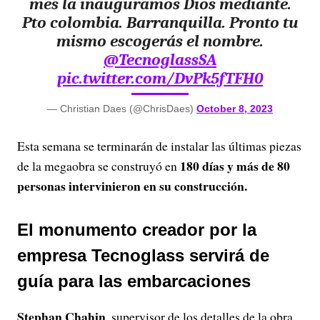
mes la inauguramos Dios mediante.
y
Pto colombia. Barranquilla. Pronto tu
mismo escogerás el nombre.
V
@TecnoglassSA
pic.twitter.com/DvPk5fTFH0
i
— Christian Daes (@ChrisDaes)
October 8, 2023
d
Esta semana se terminarán de instalar las últimas piezas
e
180 días y más de 80
de la megaobra se construyó en
o
personas intervinieron en su construcción.
El monumento creador por la
empresa Tecnoglass servirá de
guía para las embarcaciones
Stephan Chahin
, supervisor de los detalles de la obra,