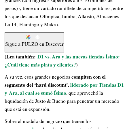
grandes (con ingresos superiores a los 10 billones de
pesos) y tiene un variado ramillete de competidores, entre
los que destacan
Olímpica, Jumbo, Alkosto
,
Almacenes
La 14,
Flamingo
y Makro.
Sigue a
PULZO
en
Discover
(Lea también:
D1 vs. Ara y las nuevas tiendas Ísimo:
¿Cuál tiene más plata y clientes?
)
compiten con el
A su vez, esos grandes negocios
segmento del ‘hard discount’
liderado por
Tiendas D1
,
y
Ara, al cual se sumó Ísimo
, que aprovechó la
liquidación de Justo & Bueno para penetrar un mercado
que está en expansión.
Sobre el modelo de negocio que tienen los