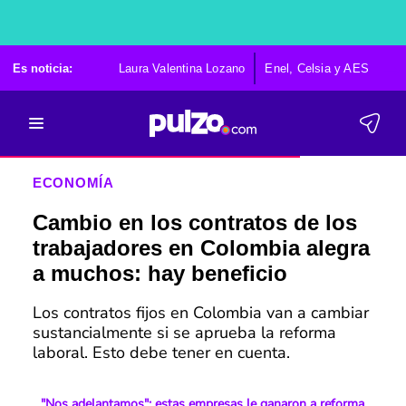
Es noticia:
Laura Valentina Lozano
Enel, Celsia y AES
Po
ECONOMÍA
Cambio en los contratos de los
trabajadores en Colombia alegra
a muchos: hay beneficio
Los contratos fijos en Colombia van a cambiar
sustancialmente si se aprueba la reforma
laboral. Esto debe tener en cuenta.
"Nos adelantamos": estas empresas le ganaron a reforma