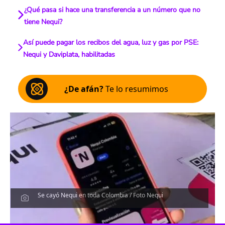
¿Qué pasa si hace una transferencia a un número que no
tiene Nequi?
Así puede pagar los recibos del agua, luz y gas por PSE:
Nequi y Daviplata, habilitadas
¿De afán?
Te lo resumimos
Se cayó Nequi en toda Colombia / Foto Nequi
Escucha el artículo