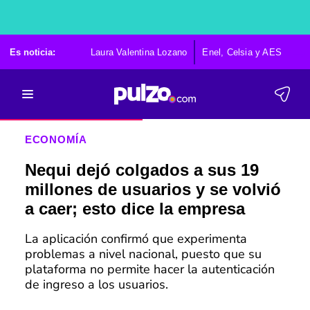
Es noticia:
Laura Valentina Lozano
Enel, Celsia y AES
Po
ECONOMÍA
Nequi dejó colgados a sus 19
millones de usuarios y se volvió
a caer; esto dice la empresa
La aplicación confirmó que experimenta
problemas a nivel nacional, puesto que su
plataforma no permite hacer la autenticación
de ingreso a los usuarios.