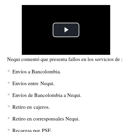
P
l
Nequi comentó que presenta fallos en los servicios de :
a
Envíos a Bancolombia.
y
Envíos entre Nequi.
V
Envíos de Bancolombia a Nequi.
i
Retiro en cajeros.
d
Retiro en corresponsales Nequi.
e
Recargas por PSE.