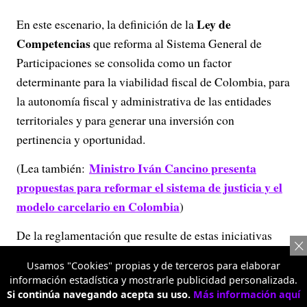
Ley de
En este escenario, la definición de la
Competencias
que reforma al Sistema General de
Participaciones se consolida como un factor
determinante para la viabilidad fiscal de Colombia, para
la autonomía fiscal y administrativa de las entidades
territoriales y para generar una inversión con
pertinencia y oportunidad.
Ministro Iván Cancino presenta
(Lea también:
propuestas para reformar el sistema de justicia y el
modelo carcelario en Colombia
)
De la reglamentación que resulte de estas iniciativas
dependerá la capacidad del Estado para reequilibrar la
Usamos "Cookies" propias y de terceros para elaborar
distribución del gasto público entre el nivel central y las
información estadística y mostrarle publicidad personalizada.
entidades territoriales, cumplir con la Constitución
Si continúa navegando acepta su uso.
Más información aquí