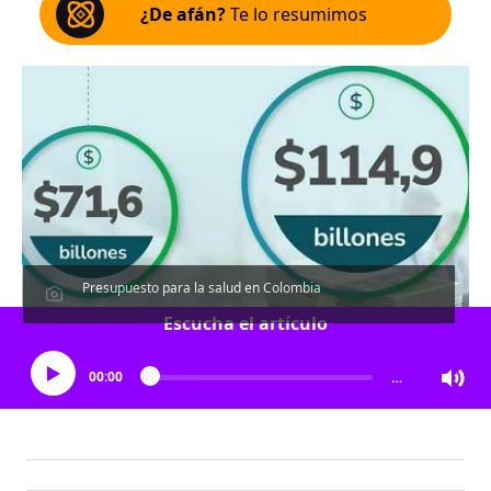
¿De afán?
Te lo resumimos
Presupuesto para la salud en Colombia
Escucha el artículo
00:00
…