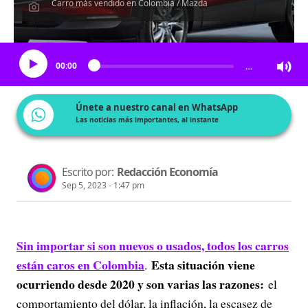
Carro más vendido en Colombia / Mazda
Escucha el artículo
00:00
…
Únete a nuestro canal en WhatsApp
Las noticias más importantes, al instante
Escrito por:
Redacción Economía
Sep 5, 2023 - 1:47 pm
Sin importar si son nuevos o usados, todos los carros
están caros en Colombia
Esta situación viene
.
ocurriendo desde 2020 y son varias las razones:
el
comportamiento del dólar, la inflación, la escasez de