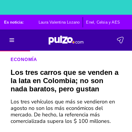
Es noticia:
Laura Valentina Lozano
Enel, Celsia y AES
Po
ECONOMÍA
Los tres carros que se venden a
la lata en Colombia; no son
nada baratos, pero gustan
Los tres vehículos que más se vendieron en
agosto no son los más económicos del
mercado. De hecho, la referencia más
comercializada supera los $ 100 millones.