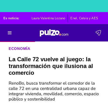
Es noticia:
Laura Valentina Lozano
Enel, Celsia y AES
Po
ECONOMÍA
La Calle 72 vuelve al juego: la
transformación que ilusiona al
comercio
RenoBo, busca transformar el corredor de la
calle 72 en una centralidad urbana capaz de
integrar vivienda, movilidad, comercio, espacio
público y sostenibilidad