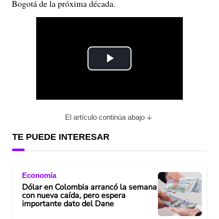
Bogotá de la próxima década.
P
l
a
El artículo continúa abajo
y
TE PUEDE INTERESAR
V
Economía
i
Dólar en Colombia arrancó la semana
con nueva caída, pero espera
d
importante dato del Dane