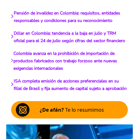
Pensión de invalidez en Colombia: requisitos, entidades
responsables y condiciones para su reconocimiento
Dólar en Colombia: tendencia a la baja en julio y TRM
oficial para el 24 de julio según cifras del sector financiero
Colombia avanza en la prohibición de importación de
productos fabricados con trabajo forzoso ante nuevas
exigencias internacionales
ISA completa emisión de acciones preferenciales en su
filial de Brasil y fija aumento de capital sujeto a aprobación
¿De afán?
Te lo resumimos