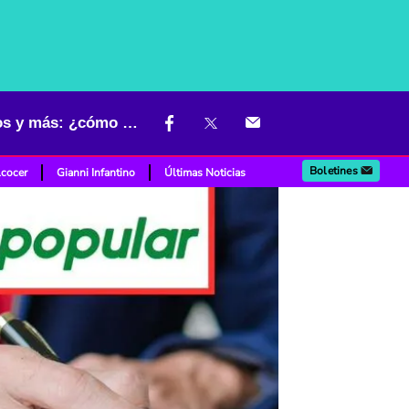
Banco Popular hará nuevo remate judicial y subastará carros, motos y más: ¿cómo participar?
Boletines
lcocer
Gianni Infantino
Últimas Noticias