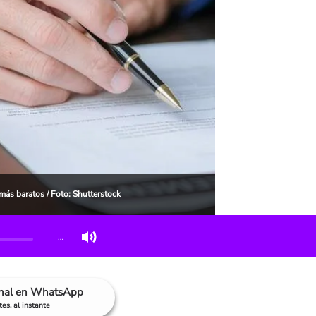
ás baratos / Foto: Shutterstock
…
anal en WhatsApp
es, al instante