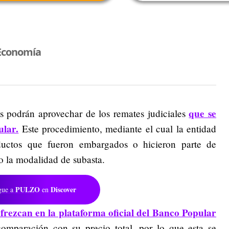
Economía
que se
s podrán aprovechar de los remates judiciales
ular.
Este procedimiento, mediante el cual la entidad
ductos que fueron embargados o hicieron parte de
jo la modalidad de subasta.
PULZO
Discover
gue a
en
frezcan en la plataforma oficial del Banco Popular
omparación con su precio total, por lo que esta se