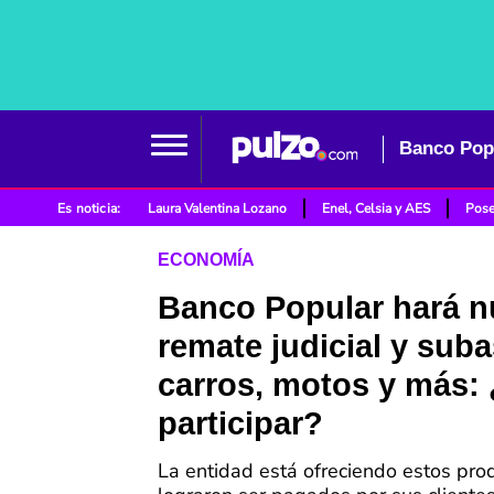
Es noticia:
Laura Valentina Lozano
Enel, Celsia y AES
Pose
ECONOMÍA
Banco Popular hará 
remate judicial y suba
carros, motos y más:
participar?
La entidad está ofreciendo estos pro