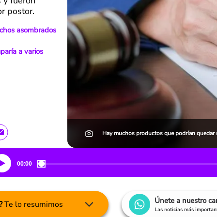
 y fueron
r postor.
muchos asombrados
aría a varios
Hay muchos productos que podrían quedar m
00:00
Únete a nuestro c
?
Te lo resumimos
Las noticias más important