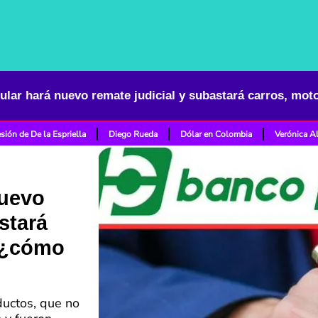
sión de De la Espriella
Diego Rueda
Dólar en Colombia
Verónica A
nuevo
stará
 ¿cómo
ductos, que no