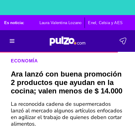
Es noticia:
Laura Valentina Lozano
Enel, Celsia y AES
Po
ECONOMÍA
Ara lanzó con buena promoción
2 productos que ayudan en la
cocina; valen menos de $ 14.000
La reconocida cadena de supermercados
lanzó al mercado algunos artículos enfocados
en agilizar el trabajo de quienes deben cortar
alimentos.