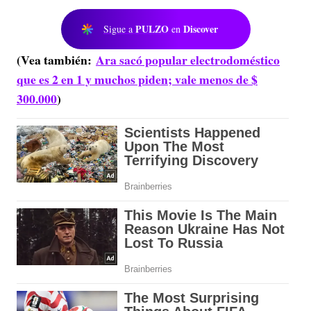
PULZO
Discover
Sigue a
en
(Vea también:
Ara sacó popular electrodoméstico
que es 2 en 1 y muchos piden; vale menos de $
300.000
)