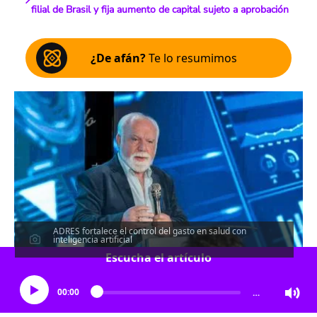
filial de Brasil y fija aumento de capital sujeto a aprobación
¿De afán?
Te lo resumimos
ADRES fortalece el control del gasto en salud con
inteligencia artificial
Escucha el artículo
00:00
…