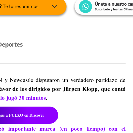
Únete a nuestro c
?
Te lo resumimos
Suscríbete y lee las últim
Deportes
l y Newcastle disputaron un verdadero partidazo de
favor de los dirigidos por Jürgen Klopp, que contó
olo jugó 30 minutos
.
PULZO
Discover
gue a
en
nzó importante marca (en poco tiempo) con el