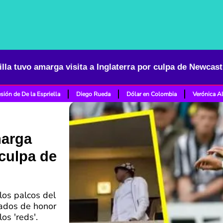
illa tuvo amarga visita a Inglaterra por culpa de Newcast
sión de De la Espriella
Diego Rueda
Dólar en Colombia
Verónica A
marga
 culpa de
los palcos del
tados de honor
los 'reds'.