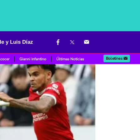
le y Luis Díaz
Boletines
lcocer
Gianni Infantino
Últimas Noticias