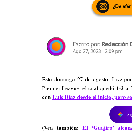
¿De afán
Escrito por:
Redacción 
Ago 27, 2023 - 2:09 pm
Este domingo 27 de agosto, Liverpoo
1-2 a 
Premier League, el cual quedó
con
Luis Díaz desde el inicio, pero s
Si
(Vea también:
El ‘Guajiro’ alca