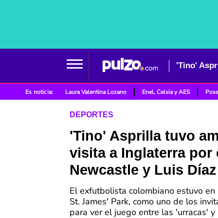
'Tino' Aspr
Es noticia:
Laura Valentina Lozano
Enel, Celsia y AES
Pose
DEPORTES
'Tino' Asprilla tuvo a
visita a Inglaterra por
Newcastle y Luis Díaz
El exfutbolista colombiano estuvo en 
St. James' Park, como uno de los invi
para ver el juego entre las 'urracas' y 