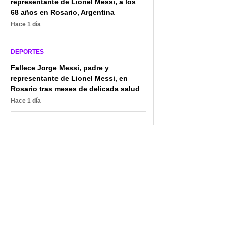
representante de Lionel Messi, a los
League: marcaron
Díaz, al ritmo de 'Bella
68 años en Rosario, Argentina
golazos
ciao'
Hace 1 día
DEPORTES
Fallece Jorge Messi, padre y
representante de Lionel Messi, en
Rosario tras meses de delicada salud
Hace 1 día