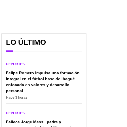
LO ÚLTIMO
DEPORTES
Felipe Romero impulsa una formación
integral en el fútbol base de Ibagué
enfocada en valores y desarrollo
personal
Hace 3 horas
DEPORTES
Luis Díaz y Jhon Jáder
[Video] Hinchas del
Durán pusieron sabor
Liverpool hacen
Fallece Jorge Messi, padre y
colombiano en Premier
pegajosa canción a Luis