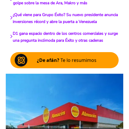
golpe sobre la mesa de Ara, Makro y más
¿Qué viene para Grupo Éxito? Su nuevo presidente anuncia
inversiones récord y abre la puerta a Venezuela
D1 gana espacio dentro de los centros comerciales y surge
una pregunta incómoda para Éxito y otras cadenas
¿De afán?
Te lo resumimos