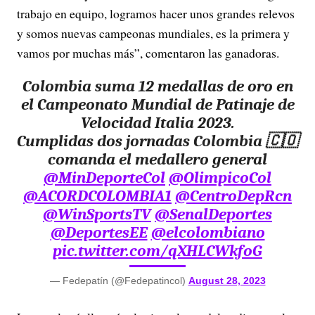
trabajo en equipo, logramos hacer unos grandes relevos
y somos nuevas campeonas mundiales, es la primera y
vamos por muchas más”, comentaron las ganadoras.
Colombia suma 12 medallas de oro en
el Campeonato Mundial de Patinaje de
Velocidad Italia 2023.
Cumplidas dos jornadas Colombia 🇨🇴
comanda el medallero general
@MinDeporteCol
@OlimpicoCol
@ACORDCOLOMBIA1
@CentroDepRcn
@WinSportsTV
@SenalDeportes
@DeportesEE
@elcolombiano
pic.twitter.com/qXHLCWkfoG
— Fedepatín (@Fedepatincol)
August 28, 2023