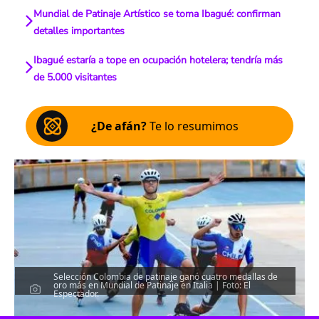
Mundial de Patinaje Artístico se toma Ibagué: confirman
detalles importantes
Ibagué estaría a tope en ocupación hotelera; tendría más
de 5.000 visitantes
¿De afán?
Te lo resumimos
Selección Colombia de patinaje ganó cuatro medallas de
oro más en Mundial de Patinaje en Italia | Foto: El
Espectador.
Escucha el artículo