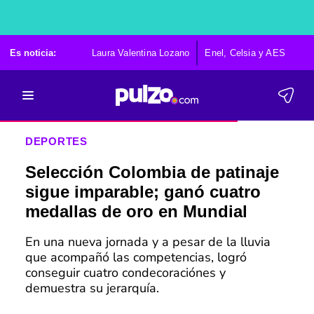
Es noticia:
Laura Valentina Lozano
Enel, Celsia y AES
Po
DEPORTES
Selección Colombia de patinaje
sigue imparable; ganó cuatro
medallas de oro en Mundial
En una nueva jornada y a pesar de la lluvia
que acompañó las competencias, logró
conseguir cuatro condecoraciónes y
demuestra su jerarquía.