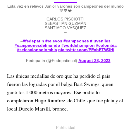
Esta vez en relevos Júnior varones son campeones del mundo
💛💙❤️
CARLOS PISCIOTTI
SEBASTIÁN GUZMÁN
SANTIAGO VÁSQUEZ
–
–
–
#fedepatin
#relevos
#campeones
#juveniles
#campeonesdelmundo
#worldchampion
#colombia
#seleccioncolombia
pic.twitter.com/PExbETW3Hi
— Fedepatín (@Fedepatincol)
August 28, 2023
Las únicas medallas de oro que ha perdido el país
fueron las logradas por el belga Bart Swings, quien
ganó los 1.000 metros mayores. Ese podio lo
completaron Hugo Ramírez, de Chile, que fue plata y el
local Duccio Marsili, bronce.
Publicidad