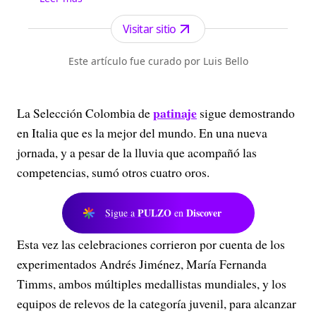
Antioquia. Fundado el 6 de febrero de 1912 por
Francisco de Paula Pérez, se ha especializado en
Visitar sitio
la investigación y generación de contenidos
periodísticos para diferentes plataformas en las
Este artículo fue curado por Luis Bello
que provee a las audiencias de piezas mult...
patinaje
La Selección Colombia de
sigue demostrando
en Italia que es la mejor del mundo. En una nueva
jornada, y a pesar de la lluvia que acompañó las
competencias, sumó otros cuatro oros.
PULZO
Discover
Sigue a
en
Esta vez las celebraciones corrieron por cuenta de los
experimentados Andrés Jiménez, María Fernanda
Timms, ambos múltiples medallistas mundiales, y los
equipos de relevos de la categoría juvenil, para alcanzar