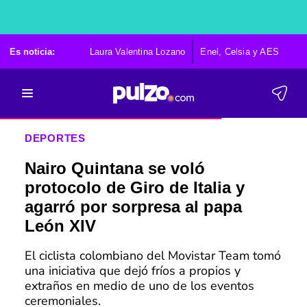
Es noticia:
Laura Valentina Lozano
Enel, Celsia y AES
Po
DEPORTES
Nairo Quintana se voló
protocolo de Giro de Italia y
agarró por sorpresa al papa
León XIV
El ciclista colombiano del Movistar Team tomó
una iniciativa que dejó fríos a propios y
extraños en medio de uno de los eventos
ceremoniales.