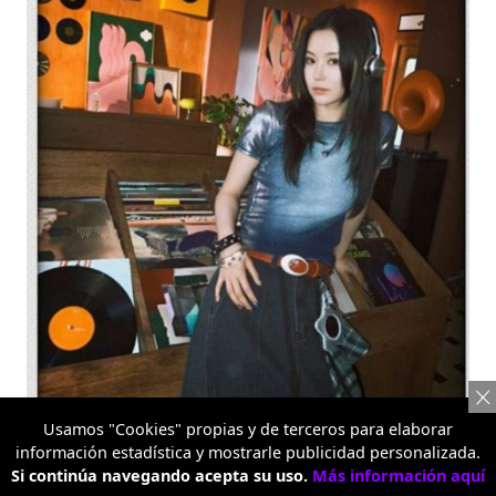
Usamos "Cookies" propias y de terceros para elaborar
Serie Reno16
información estadística y mostrarle publicidad personalizada.
Si continúa navegando acepta su uso.
Dentro de la aplicación de Fotos, y de manera nativa,
Más información aquí