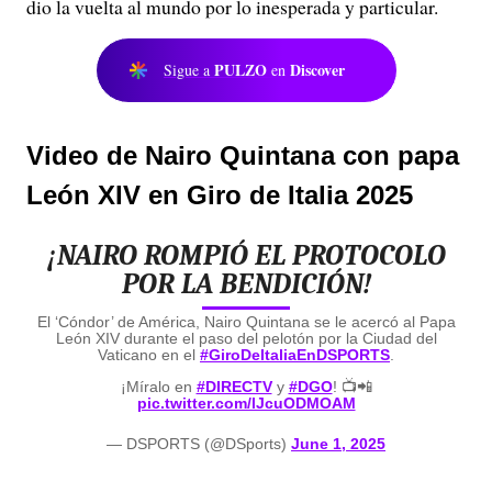
dio la vuelta al mundo por lo inesperada y particular.
PULZO
Discover
Sigue a
en
Video de Nairo Quintana con papa
León XIV en Giro de Italia 2025
¡NAIRO ROMPIÓ EL PROTOCOLO
POR LA BENDICIÓN!
El ‘Cóndor’ de América, Nairo Quintana se le acercó al Papa
León XIV durante el paso del pelotón por la Ciudad del
Vaticano en el
#GiroDeItaliaEnDSPORTS
.
¡Míralo en
#DIRECTV
y
#DGO
! 📺📲
pic.twitter.com/lJcuODMOAM
— DSPORTS (@DSports)
June 1, 2025