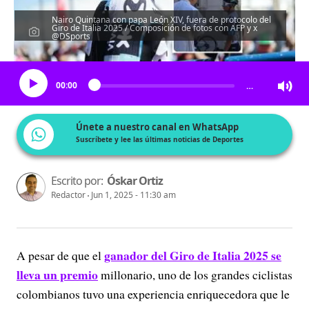
Nairo Quintana con papa León XIV, fuera de protocolo del
Giro de Italia 2025 / Composición de fotos con AFP y x
@DSports
Escucha el artículo
00:00
…
Únete a nuestro canal en WhatsApp
Suscríbete y lee las últimas noticias de Deportes
Escrito por:
Óskar Ortiz
Redactor
Jun 1, 2025 - 11:30 am
ganador del Giro de Italia 2025 se
A pesar de que el
lleva un premio
millonario, uno de los grandes ciclistas
colombianos tuvo una experiencia enriquecedora que le